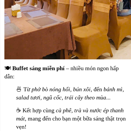
🍽️
Buffet sáng miễn phí
– nhiều món ngon hấp
dẫn:
🍜 Từ
phở bò nóng hổi, bún xôi
, đến
bánh mì,
salad tươi, ngũ cốc, trái cây theo mùa
...
☕ Kết hợp cùng
cà phê, trà và nước ép thanh
mát
, mang đến cho bạn một bữa sáng thật trọn
vẹn!