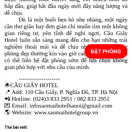
hấp dẫn, giúp bắt đầu ngày mới đầy năng lượng và
dễ chịu.
Dù là một buổi hẹn hò nhẹ nhàng, một ngày
cần thư giãn hay đơn giản chỉ muốn tìm một không
gian riêng tư, yên tĩnh để nghỉ ngơi, Cầu Giấy
Hotel luôn sẵn sàng mang đến cho bạn những trải
nghiệm thoải mái và dễ chịu nhất. Một số hạng
ĐẶT PHÒNG
phòng đẹp thường kín vào giờ cao điểm, vì vậy bạn
có thể liên hệ đặt phòng sớm để lựa chọn không
gian phù hợp với nhu cầu của mình.
--------------------
🌟CẦU GIẤY HOTEL
📍 Add: 110 Cầu Giấy, P. Nghĩa Đô, TP. Hà Nội
📲 Hotline: (024)3 833 2951 / 082 833 2951
💌 Email: infosaomaihotelhanoi@gmail.com
🌎 Website: www.saomaihotelgroup.vn
Thẻ bài viết: