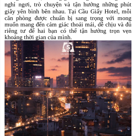
nghỉ ngơi, trò chuyện và tận hưởng những phút
giây yên bình bên nhau.
Tại Cầu Giấy Hotel, mỗi
căn phòng được chuẩn bị sang trọng với mong
muốn mang đến cảm giác thoải mái, dễ chịu và đủ
riêng tư để hai bạn có thể tận hưởng trọn vẹn
khoảng thời gian của mình.