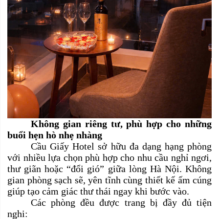
Không gian riêng tư, phù hợp cho những
buổi hẹn hò nhẹ nhàng
Cầu Giấy Hotel sở hữu đa dạng hạng phòng
với nhiều lựa chọn phù hợp cho nhu cầu nghỉ ngơi,
thư giãn hoặc “đổi gió” giữa lòng Hà Nội. Không
gian phòng sạch sẽ, yên tĩnh cùng thiết kế ấm cúng
giúp tạo cảm giác thư thái ngay khi bước vào.
Các phòng đều được trang bị đầy đủ tiện
nghi: