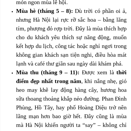
món ngon mùa lễ hội.
Mùa hè (tháng 5 – 8):
Dù trời có phần oi ả,
nhưng Hà Nội lại rực rỡ sắc hoa – bằng lăng
tím, phượng đỏ rợp trời. Đây là mùa thích hợp
cho du khách yêu thích sự năng động, muốn
kết hợp du lịch, công tác hoặc nghỉ ngơi trong
không gian khách sạn tiện nghi, điều hòa mát
lạnh và café thư giãn sau ngày dài khám phá.
Mùa thu (tháng 9 – 11):
Được xem là
thời
điểm đẹp nhất trong năm
, khi nắng nhẹ, gió
heo may khẽ lay động hàng cây, hương hoa
sữa thoang thoảng khắp nẻo đường. Phan Đình
Phùng, Hồ Tây, hay phố Hoàng Diệu trở nên
lãng mạn hơn bao giờ hết. Đây cũng là mùa
mà Hà Nội khiến người ta “say” – không chỉ