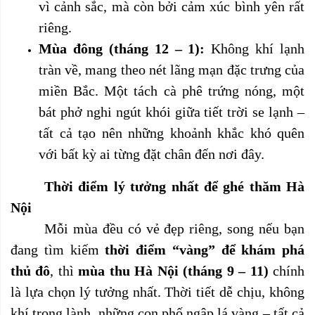
vì cảnh sắc, mà còn bởi cảm xúc bình yên rất
riêng.
Mùa đông (tháng 12 – 1):
Không khí lạnh
tràn về, mang theo nét lãng mạn đặc trưng của
miền Bắc. Một tách cà phê trứng nóng, một
bát phở nghi ngút khói giữa tiết trời se lạnh –
tất cả tạo nên những khoảnh khắc khó quên
với bất kỳ ai từng đặt chân đến nơi đây.
Thời điểm lý tưởng nhất để ghé thăm Hà
Nội
Mỗi mùa đều có vẻ đẹp riêng, song nếu bạn
đang tìm kiếm
thời điểm “vàng” để khám phá
thủ đô
, thì
mùa thu Hà Nội (tháng 9 – 11)
chính
là lựa chọn lý tưởng nhất. Thời tiết dễ chịu, không
khí trong lành, những con phố ngập lá vàng – tất cả