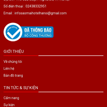
Số điện thoại :
02438332951
Email :
infosaomaihotelhanoi@gmail.com
GIỚI THIỆU
Về chúng tôi
Liên hệ
Bản đồ trang
TIN TỨC & SỰ KIỆN
Cẩm nang
Sự kiện