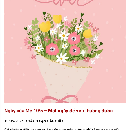
Ngày của Mẹ 10/5 – Một ngày để yêu thương được ...
10/05/2026
KHÁCH SẠN CẦU GIẤY