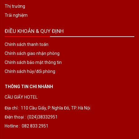
Thị trường
Trải nghiệm
ĐIỀU KHOẢN & QUY ĐỊNH
Chính sách thanh toán
Chính sách giao nhận phòng
Chính sách bảo mật thông tin
Chính sách hủy/đổi phòng
THÔNG TIN CHI NHÁNH
CẦU GIẤY HOTEL
Địa chỉ :
110 Cầu Giấy, P. Nghĩa Đô, TP. Hà Nội
Điện thoại :
(024)38332951
Hotline :
082 833 2951