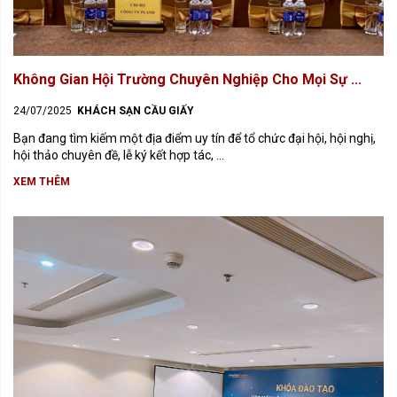
Không Gian Hội Trường Chuyên Nghiệp Cho Mọi Sự ...
24/07/2025
KHÁCH SẠN CẦU GIẤY
Bạn đang tìm kiếm một địa điểm uy tín để tổ chức đại hội, hội nghị,
hội thảo chuyên đề, lễ ký kết hợp tác, ...
XEM THÊM