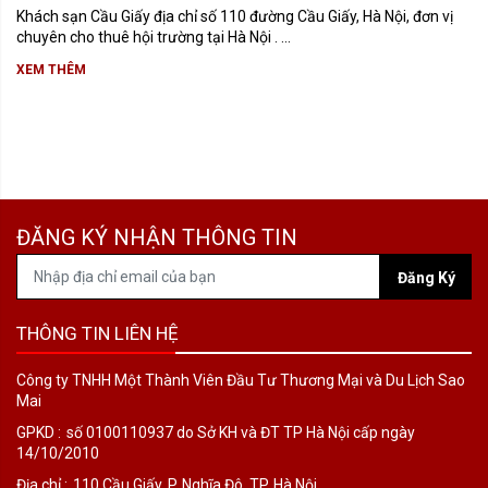
Khách sạn Cầu Giấy địa chỉ số 110 đường Cầu Giấy, Hà Nội, đơn vị
chuyên cho thuê hội trường tại Hà Nội . ...
XEM THÊM
ĐĂNG KÝ NHẬN THÔNG TIN
Đăng Ký
THÔNG TIN LIÊN HỆ
Công ty TNHH Một Thành Viên Đầu Tư Thương Mại và Du Lịch Sao
Mai
GPKD :
số 0100110937 do Sở KH và ĐT TP Hà Nội cấp ngày
14/10/2010
Địa chỉ :
110 Cầu Giấy, P. Nghĩa Đô, TP. Hà Nội