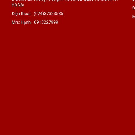
Hà Nội
Đ
Điện thoại :
(024)37323535
M
Mrs: Hạnh :
0913227999